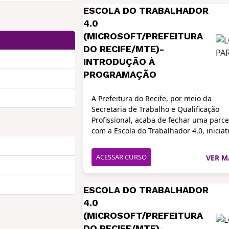
ESCOLA DO TRABALHADOR
4.0
(MICROSOFT/PREFEITURA
DO RECIFE/MTE)-
INTRODUÇÃO À
PROGRAMAÇÃO
A Prefeitura do Recife, por meio da
Secretaria de Trabalho e Qualificação
Profissional, acaba de fechar uma parce
com a Escola do Trabalhador 4.0, iniciat
que faz parte do Programa Caminho Digi
do Ministério do Trabalho e Previdência
ACESSAR CURSO
VER M
realizada em conjunto com a Microsoft 
promoção de qualificação e inserção
profissional. Trata-se de um programa 
ESCOLA DO TRABALHADOR
qualificação profissional que oferece cu
4.0
gratuitos em temas de tecnologia e
(MICROSOFT/PREFEITURA
produtividade, com o objetivo de ajudar
trabalhador brasileiro a se qualificar pa
DO RECIFE/MTE)-