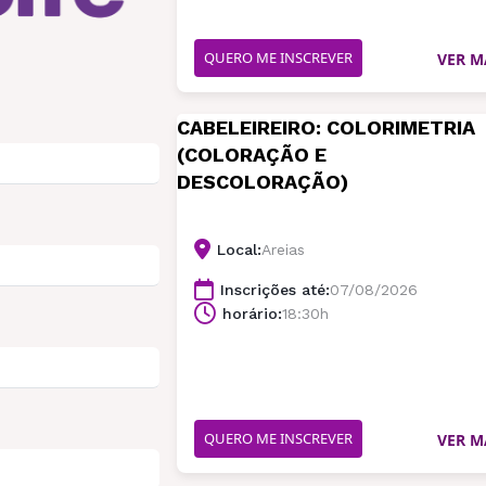
QUERO ME INSCREVER
VER M
CABELEIREIRO: COLORIMETRIA
(COLORAÇÃO E
DESCOLORAÇÃO)
Local:
Areias
Inscrições até:
07/08/2026
horário:
18:30h
QUERO ME INSCREVER
VER M