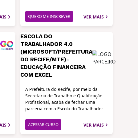
QUERO ME INSCREVER
AIS
VER MAIS
ESCOLA DO
TRABALHADOR 4.0
(MICROSOFT/PREFEITURA
DO RECIFE/MTE)-
EDUCAÇÃO FINANCEIRA
COM EXCEL
A Prefeitura do Recife, por meio da
Secretaria de Trabalho e Qualificação
Profissional, acaba de fechar uma
parceria com a Escola do Trabalhador
4.0, iniciativa que faz parte do
Programa Caminho Digital, do
ACESSAR CURSO
AIS
VER MAIS
Ministério do Trabalho e Previdência,
realizada em conjunto com a Microsoft